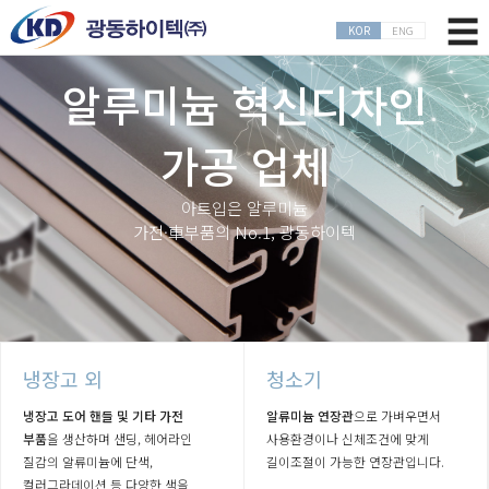
×
☰
KOR
ENG
알루미늄 혁신디자인
가공 업체
아트입은 알루미늄
회사소개
가전·車부품의 No.1, 광동하이텍
제품소개
생산설비
냉장고 외
청소기
냉장고 도어 핸들 및 기타 가전
알류미늄 연장관
으로 가벼우면서
생산공정
부품
을 생산하며 샌딩, 헤어라인
사용환경이나 신체조건에 맞게
질감의 알류미늄에 단색,
길이조절이 가능한 연장관입니다.
컬러그라데이션 등 다양한 색을