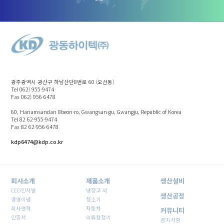
광주광역시 광산구 하남산단8번로 60 (오선동)
Tel 062) 955-9474
Fax 062) 956-6478
60, Hanamsandan 8beon-ro, Gwangsan-gu, Gwangju, Republic of Korea
Tel 82 62-955-9474
Fax 82 62-956-6478
kdp6474@kdp.co.kr
회사소개
제품소개
생산설비
CEO인사말
냉장고 외
생산공정
경영이념
청소기
회사연혁
자동차
커뮤니티
인증서
의류청정기
공지사항